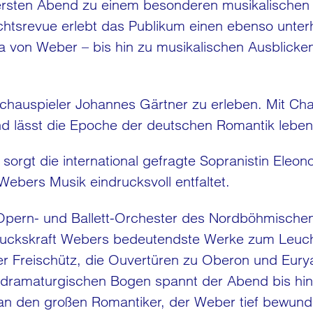
rsten Abend zu einem besonderen musikalischen E
htsrevue erlebt das Publikum einen ebenso unter
a von Weber – bis hin zu musikalischen Ausblicke
Schauspieler Johannes Gärtner zu erleben. Mit Char
 lässt die Epoche der deutschen Romantik leben
 sorgt die international gefragte Sopranistin Eleo
ebers Musik eindrucksvoll entfaltet.
 Opern- und Ballett-Orchester des Nordböhmischen
druckskraft Webers bedeutendste Werke zum Leuc
er Freischütz, die Ouvertüren zu Oberon und Eur
 dramaturgischen Bogen spannt der Abend bis h
n den großen Romantiker, der Weber tief bewunder