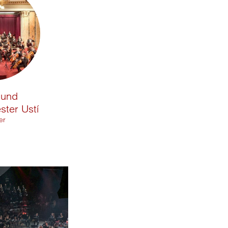
 und
ster Ustí
er