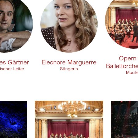
Opern
es Gärtner
Eleonore Marguerre
Ballettorche
ischer Leiter
Sängerin
Musik